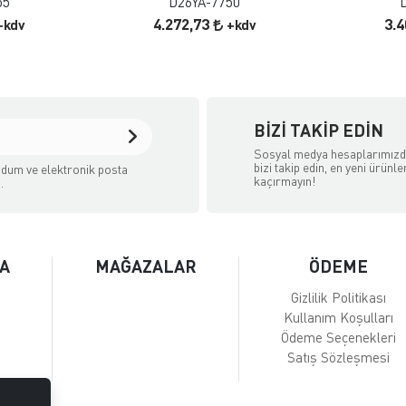
55
D26YA-7750
4.272,73
3.
+kdv
+kdv
BIZI TAKIP EDIN
Sosyal medya hesaplarımız
bizi takip edin, en yeni ürünle
dum ve elektronik posta
kaçırmayın!
.
A
MAĞAZALAR
ÖDEME
Gizlilik Politikası
Kullanım Koşulları
Ödeme Seçenekleri
Satış Sözleşmesi