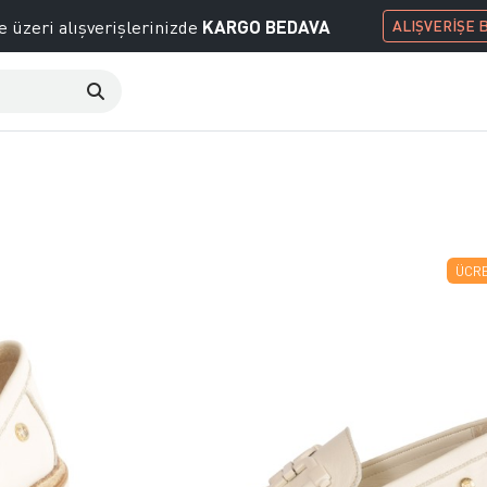
KARGO BEDAVA
e üzeri alışverişlerinizde
ALIŞVERİŞE 
ÜCRE