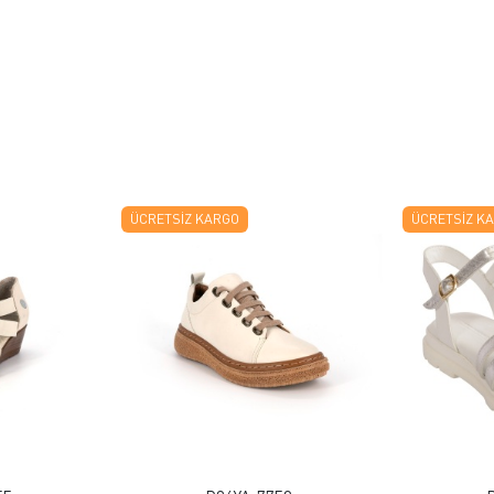
ÜCRETSIZ KARGO
ÜCRETSIZ K
 EKLE
FAVORILERE EKLE
ELE
ÜRÜN İNCELE