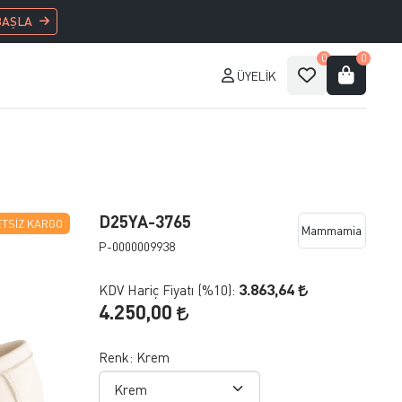
BAŞLA
0
0
ÜYELIK
D25YA-3765
TSIZ KARGO
Mammamia
P-0000009938
3.863,64
KDV Hariç Fiyatı (
%10
):
4.250,00
Renk:
Krem