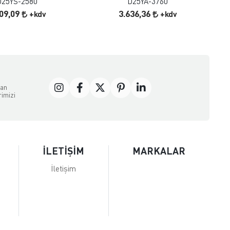
D25YS-2580
D25YA-3760
409,09
3.636,36
+kdv
+kdv
dan
rimizi
İLETİŞİM
MARKALAR
İletişim