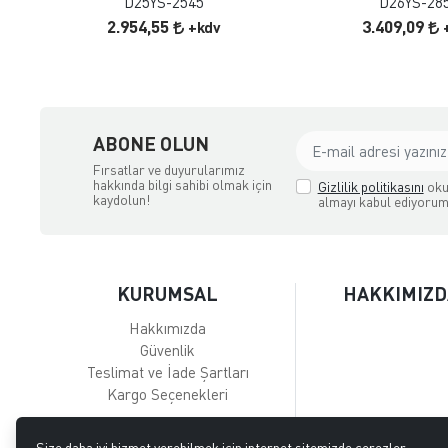
D25YS-2545
D26YS-28
2.954,55
3.409,09
+kdv
ABONE OLUN
Fırsatlar ve duyurularımız
hakkında bilgi sahibi olmak için
Gizlilik politikasını
oku
kaydolun!
almayı kabul ediyorum
KURUMSAL
HAKKIMIZD
Hakkımızda
Güvenlik
Teslimat ve İade Şartları
Kargo Seçenekleri
Size daha iyi hizmet verebilmek için internet sitemizde çerezler