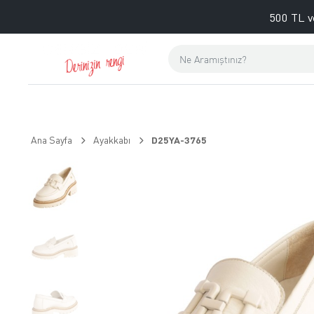
500 TL v
Ana Sayfa
Ayakkabı
D25YA-3765