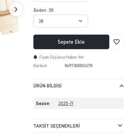
Beden:
38
Sepete Ekle
Fiyatı Düşünce Haber Ver
Barkod:
8697300002678
ÜRÜN BILGISI
Sezon
2025-İY
TAKSIT SEÇENEKLERI