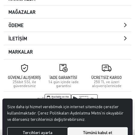
MAĞAZALAR
ÖDEME
İLETİŞİM
MARKALAR
GÜVENLİ ALIŞVERİŞ
İADE GARANTİSİ
ÜCRETSİZ KARGO
256bit SSL ile
14 gün içinde iade
250 TL ve üzeri
güvendesiniz
garantisi
alışverişlerinizde
null
Size daha iyi hizmet verebilmek için internet sitemizde çerezler
© 2023
CENGİZ DERİ
. Tüm hakları saklıdır.
kullanılmaktadır. Çerez Politikaları Aydınlatma Metni’ni okuyabilir
ve dilerseniz tercihlerinizi değiştirebilirsiniz.
Tercihleri ayarla
Tümünü kabul et
®
Hipotenüs
Yeni Nesil E-Ticaret Sistemleri ile Hazırlanmıştır.