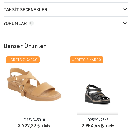
TAKSIT SEÇENEKLERI
YORUMLAR
0
Benzer Ürünler
ÜCRETSIZ KARGO
ÜCRETSIZ KARGO
D25YS-5010
D25YS-2545
3.727,27
2.954,55
+kdv
+kdv