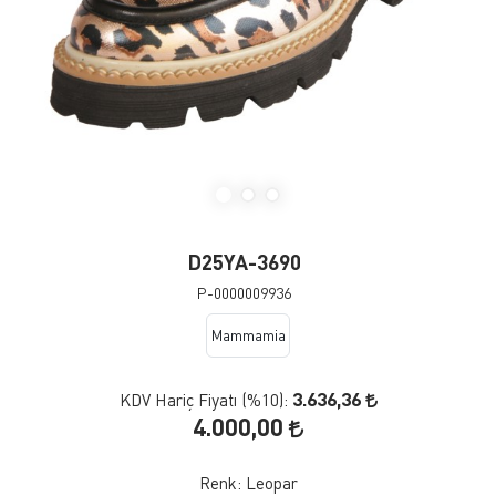
D25YA-3690
P-0000009936
Mammamia
3.636,36
KDV Hariç Fiyatı (
%10
):
4.000,00
Renk:
Leopar