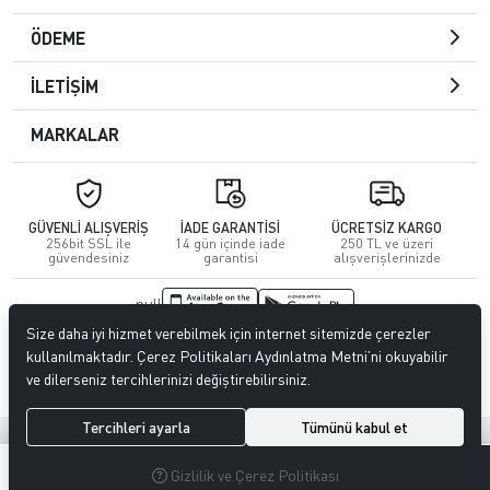
ÖDEME
İLETİŞİM
MARKALAR
GÜVENLİ ALIŞVERİŞ
İADE GARANTİSİ
ÜCRETSİZ KARGO
256bit SSL ile
14 gün içinde iade
250 TL ve üzeri
güvendesiniz
garantisi
alışverişlerinizde
null
Size daha iyi hizmet verebilmek için internet sitemizde çerezler
© 2023
CENGİZ DERİ
. Tüm hakları saklıdır.
kullanılmaktadır. Çerez Politikaları Aydınlatma Metni’ni okuyabilir
ve dilerseniz tercihlerinizi değiştirebilirsiniz.
Tercihleri ayarla
Tümünü kabul et
®
Hipotenüs
Yeni Nesil E-Ticaret Sistemleri ile Hazırlanmıştır.
0
0
Gizlilik ve Çerez Politikası