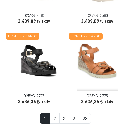
D25YS-2580
D25YS-2580
3.409,09
3.409,09
+kdv
+kdv
ÜCRETSIZ KARGO
ÜCRETSIZ KARGO
D25YS-2775
D25YS-2775
3.636,36
3.636,36
+kdv
+kdv
1
2
3
NGİZ DERİ