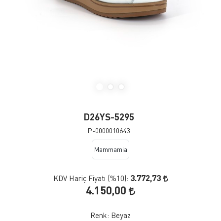
D26YS-5295
P-0000010643
Mammamia
3.772,73
KDV Hariç Fiyatı (
%10
):
4.150,00
Renk:
Beyaz