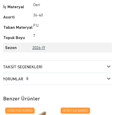
Deri
İç Materyal
36-40
Asorti
P.U.
Taban Materyal
7
Topuk Boyu
Sezon
2026-İY
TAKSIT SEÇENEKLERI
YORUMLAR
0
Benzer Ürünler
ÜCRETSIZ KARGO
ÜCRETSIZ KARGO