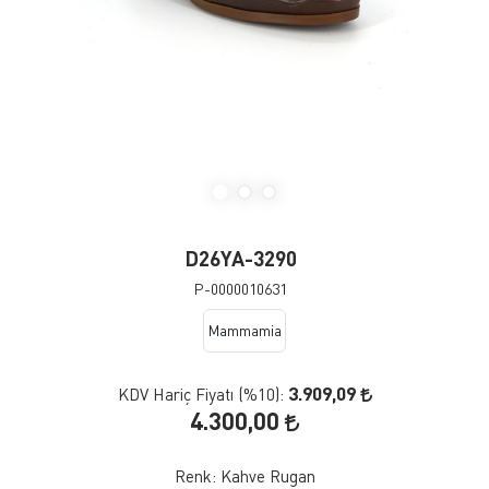
D26YA-3290
P-0000010631
Mammamia
3.909,09
KDV Hariç Fiyatı (
%10
):
4.300,00
Renk:
Kahve Rugan