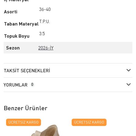
36-40
Asorti
T.P.U.
Taban Materyal
3.5
Topuk Boyu
Sezon
2026-İY
TAKSIT SEÇENEKLERI
YORUMLAR
0
Benzer Ürünler
ÜCRETSIZ KARGO
ÜCRETSIZ KARGO