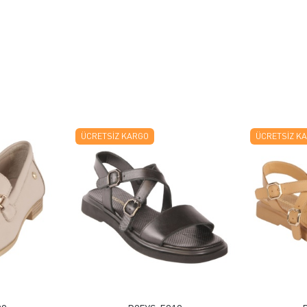
ÜCRETSIZ KARGO
ÜCRETSIZ K
 EKLE
FAVORILERE EKLE
ELE
ÜRÜN İNCELE