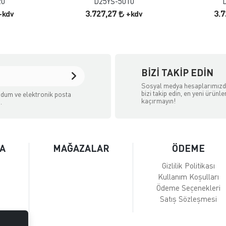
20
D25YS-5010
3.727,27
3.
+kdv
+kdv
BIZI TAKIP EDIN
Sosyal medya hesaplarımız
bizi takip edin, en yeni ürünle
dum ve elektronik posta
kaçırmayın!
.
A
MAĞAZALAR
ÖDEME
Gizlilik Politikası
Kullanım Koşulları
Ödeme Seçenekleri
Satış Sözleşmesi