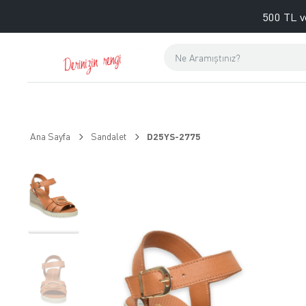
500 TL v
Ana Sayfa
Sandalet
D25YS-2775