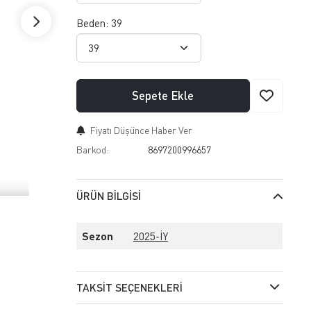
Beden:
39
Sepete Ekle
Fiyatı Düşünce Haber Ver
Barkod:
8697200996657
ÜRÜN BILGISI
Sezon
2025-İY
TAKSIT SEÇENEKLERI