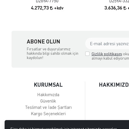
D26YA-7750
D25YA-33
4.272,73
3.636,36
+kdv
ABONE OLUN
Fırsatlar ve duyurularımız
hakkında bilgi sahibi olmak için
Gizlilik politikasını
oku
kaydolun!
almayı kabul ediyorum
KURUMSAL
HAKKIMIZD
Hakkımızda
Güvenlik
Teslimat ve İade Şartları
Kargo Seçenekleri
Size daha iyi hizmet verebilmek için internet sitemizde çerezler