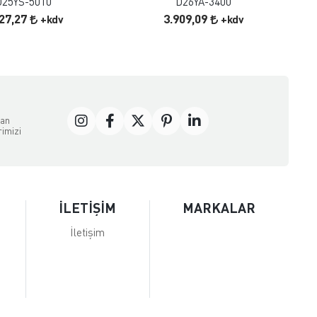
D25YS-5010
D26YA-3400
727,27
3.909,09
+kdv
+kdv
dan
rimizi
İLETİŞİM
MARKALAR
İletişim