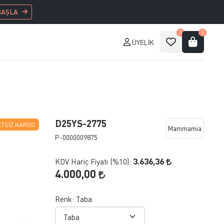
BAŞLA
0
0
ÜYELIK
D25YS-2775
TSIZ KARGO
Mammamia
P-0000009875
3.636,36
KDV Hariç Fiyatı (
%10
):
4.000,00
Renk:
Taba