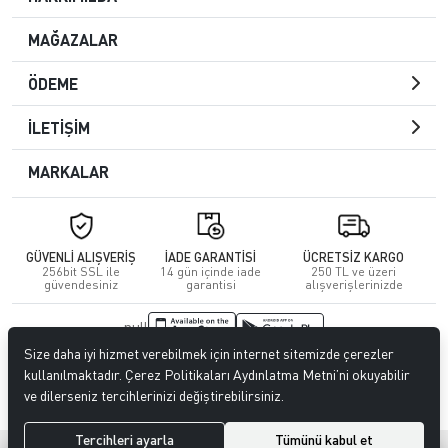
MAĞAZALAR
ÖDEME
İLETİŞİM
MARKALAR
GÜVENLİ ALIŞVERİŞ
İADE GARANTİSİ
ÜCRETSİZ KARGO
256bit SSL ile
14 gün içinde iade
250 TL ve üzeri
güvendesiniz
garantisi
alışverişlerinizde
null
Size daha iyi hizmet verebilmek için internet sitemizde çerezler
© 2023
CENGİZ DERİ
. Tüm hakları saklıdır.
kullanılmaktadır. Çerez Politikaları Aydınlatma Metni’ni okuyabilir
ve dilerseniz tercihlerinizi değiştirebilirsiniz.
Tercihleri ayarla
Tümünü kabul et
®
Hipotenüs
Yeni Nesil E-Ticaret Sistemleri ile Hazırlanmıştır.