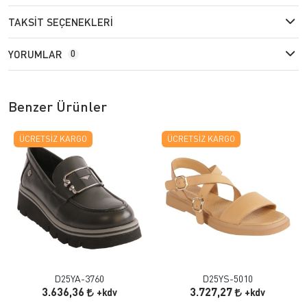
TAKSIT SEÇENEKLERI
YORUMLAR
0
Benzer Ürünler
ÜCRETSIZ KARGO
ÜCRETSIZ KARGO
D25YA-3760
D25YS-5010
3.636,36
3.727,27
+kdv
+kdv