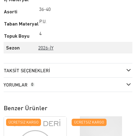
36-40
Asorti
P.U.
Taban Materyal
4
Topuk Boyu
Sezon
2026-İY
TAKSIT SEÇENEKLERI
YORUMLAR
0
Benzer Ürünler
ÜCRETSIZ KARGO
ÜCRETSIZ KARGO