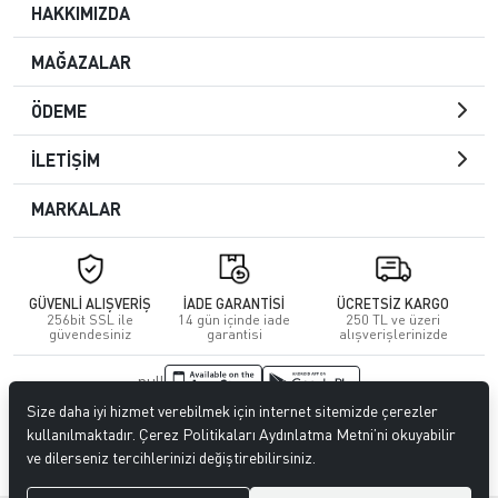
HAKKIMIZDA
MAĞAZALAR
ÖDEME
İLETİŞİM
MARKALAR
GÜVENLİ ALIŞVERİŞ
İADE GARANTİSİ
ÜCRETSİZ KARGO
256bit SSL ile
14 gün içinde iade
250 TL ve üzeri
güvendesiniz
garantisi
alışverişlerinizde
null
Size daha iyi hizmet verebilmek için internet sitemizde çerezler
© 2023
CENGİZ DERİ
. Tüm hakları saklıdır.
kullanılmaktadır. Çerez Politikaları Aydınlatma Metni’ni okuyabilir
ve dilerseniz tercihlerinizi değiştirebilirsiniz.