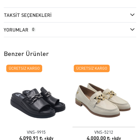
TAKSIT SEÇENEKLERI
YORUMLAR
0
Benzer Ürünler
ÜCRETSIZ KARGO
ÜCRETSIZ KARGO
VNS-9915
VNS-5212
4.090,91
4.000,00
+kdv
+kdv