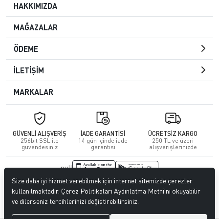
HAKKIMIZDA
MAĞAZALAR
ÖDEME
İLETİŞİM
MARKALAR
GÜVENLİ ALIŞVERİŞ
İADE GARANTİSİ
ÜCRETSİZ KARGO
256bit SSL ile
14 gün içinde iade
250 TL ve üzeri
güvendesiniz
garantisi
alışverişlerinizde
null
Size daha iyi hizmet verebilmek için internet sitemizde çerezler
© 2023
CENGİZ DERİ
. Tüm hakları saklıdır.
kullanılmaktadır. Çerez Politikaları Aydınlatma Metni’ni okuyabilir
ve dilerseniz tercihlerinizi değiştirebilirsiniz.