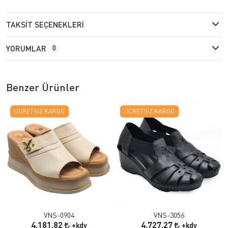
TAKSIT SEÇENEKLERI
YORUMLAR
0
Benzer Ürünler
ÜCRETSIZ KARGO
ÜCRETSIZ KARGO
VNS-0904
VNS-3056
4.181,82
4.727,27
+kdv
+kdv