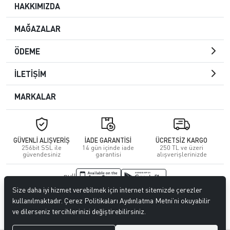
HAKKIMIZDA
MAĞAZALAR
ÖDEME
İLETİŞİM
MARKALAR
GÜVENLİ ALIŞVERİŞ
İADE GARANTİSİ
ÜCRETSİZ KARGO
256bit SSL ile
14 gün içinde iade
250 TL ve üzeri
güvendesiniz
garantisi
alışverişlerinizde
null
Size daha iyi hizmet verebilmek için internet sitemizde çerezler
© 2023
CENGİZ DERİ
. Tüm hakları saklıdır.
kullanılmaktadır. Çerez Politikaları Aydınlatma Metni’ni okuyabilir
ve dilerseniz tercihlerinizi değiştirebilirsiniz.