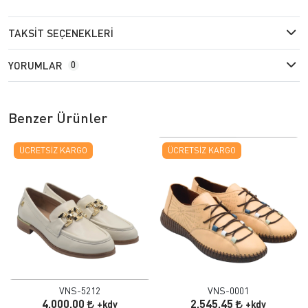
TAKSIT SEÇENEKLERI
YORUMLAR
0
Benzer Ürünler
ÜCRETSIZ KARGO
ÜCRETSIZ KARGO
VNS-5212
VNS-0001
4.000,00
2.545,45
+kdv
+kdv