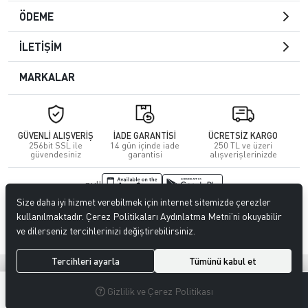
ÖDEME
İLETİŞİM
MARKALAR
GÜVENLİ ALIŞVERİŞ
İADE GARANTİSİ
ÜCRETSİZ KARGO
256bit SSL ile
14 gün içinde iade
250 TL ve üzeri
güvendesiniz
garantisi
alışverişlerinizde
null
Size daha iyi hizmet verebilmek için internet sitemizde çerezler
© 2023
CENGİZ DERİ
. Tüm hakları saklıdır.
kullanılmaktadır. Çerez Politikaları Aydınlatma Metni’ni okuyabilir
ve dilerseniz tercihlerinizi değiştirebilirsiniz.
Tercihleri ayarla
Tümünü kabul et
®
Hipotenüs
Yeni Nesil E-Ticaret Sistemleri ile Hazırlanmıştır.
0
0
Gizlilik ve Çerez Politikası
MENÜ
ARAMA
ÜYELIK
FAVORILERIM
SEPETIM