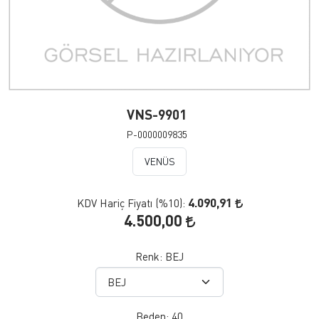
VNS-9901
P-0000009835
VENÜS
4.090,91
KDV Hariç Fiyatı (
%10
):
4.500,00
Renk:
BEJ
Beden:
40