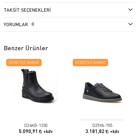
TAKSIT SEÇENEKLERI
YORUMLAR
0
Benzer Ürünler
ÜCRETSIZ KARGO
ÜCRETSIZ KARGO
D24KB-1330
D25YA-705
5.090,91
3.181,82
+kdv
+kdv