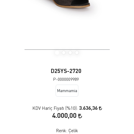
D25YS-2720
P-0000009989
Mammamia
3.636,36
KDV Hariç Fiyatı (
%10
):
4.000,00
Renk:
Çelik