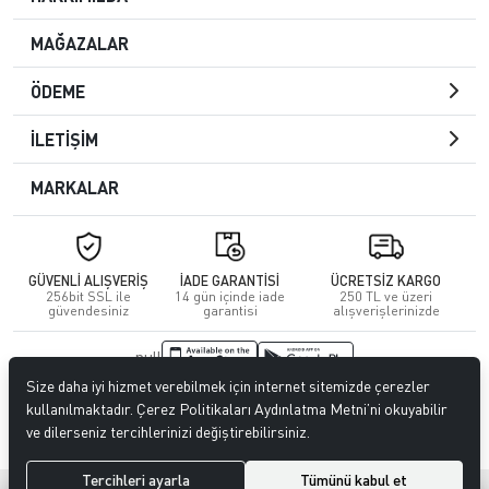
MAĞAZALAR
ÖDEME
İLETİŞİM
MARKALAR
GÜVENLİ ALIŞVERİŞ
İADE GARANTİSİ
ÜCRETSİZ KARGO
256bit SSL ile
14 gün içinde iade
250 TL ve üzeri
güvendesiniz
garantisi
alışverişlerinizde
null
Size daha iyi hizmet verebilmek için internet sitemizde çerezler
© 2023
CENGİZ DERİ
. Tüm hakları saklıdır.
kullanılmaktadır. Çerez Politikaları Aydınlatma Metni’ni okuyabilir
ve dilerseniz tercihlerinizi değiştirebilirsiniz.
Tercihleri ayarla
Tümünü kabul et
®
Hipotenüs
Yeni Nesil E-Ticaret Sistemleri ile Hazırlanmıştır.