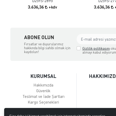
D25YS-2895
D25YS-27
3.636,36
3.636,36
+kdv
ABONE OLUN
Fırsatlar ve duyurularımız
hakkında bilgi sahibi olmak için
Gizlilik politikasını
oku
kaydolun!
almayı kabul ediyorum
KURUMSAL
HAKKIMIZD
Hakkımızda
Güvenlik
Teslimat ve İade Şartları
Kargo Seçenekleri
Size daha iyi hizmet verebilmek için internet sitemizde çerezler