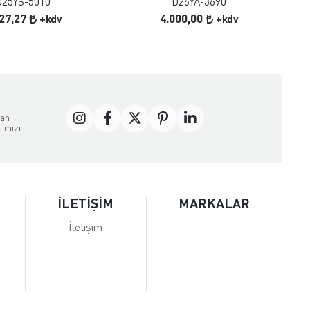
D25YS-5010
D26YA-3690
727,27
4.000,00
+kdv
+kdv
dan
rimizi
İLETİŞİM
MARKALAR
İletişim