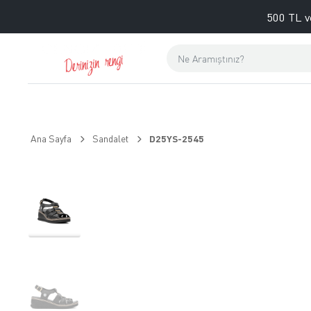
500 TL v
Ana Sayfa
Sandalet
D25YS-2545