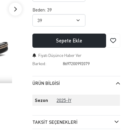
Beden:
39
Sepete Ekle
Fiyatı Düşünce Haber Ver
Barkod:
8697200992079
ÜRÜN BILGISI
Sezon
2025-İY
TAKSIT SEÇENEKLERI