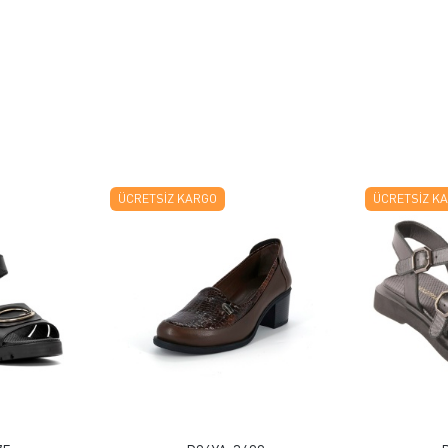
ÜCRETSIZ KARGO
ÜCRETSIZ K
 EKLE
FAVORILERE EKLE
ELE
ÜRÜN İNCELE