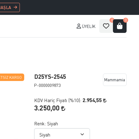
BAŞLA
0
0
ÜYELIK
D25YS-2545
TSIZ KARGO
Mammamia
P-0000009873
2.954,55
KDV Hariç Fiyatı (
%10
):
3.250,00
Renk:
Siyah