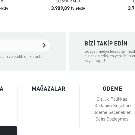
75
D26YA-3400
3.909,09
3.
+kdv
+kdv
BIZI TAKIP EDIN
Sosyal medya hesaplarımız
bizi takip edin, en yeni ürünle
dum ve elektronik posta
kaçırmayın!
.
A
MAĞAZALAR
ÖDEME
Gizlilik Politikası
Kullanım Koşulları
Ödeme Seçenekleri
Satış Sözleşmesi