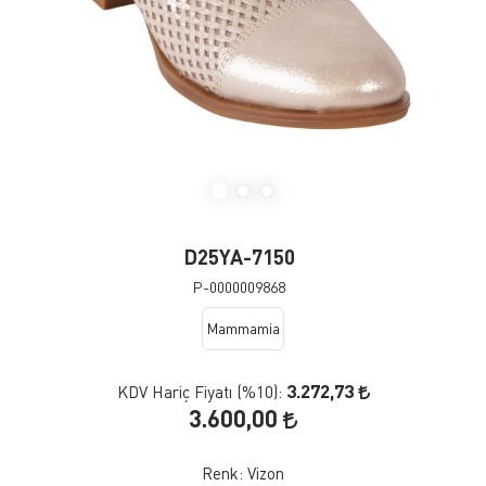
D25YA-7150
P-0000009868
Mammamia
3.272,73
KDV Hariç Fiyatı (
%10
):
3.600,00
Renk:
Vizon