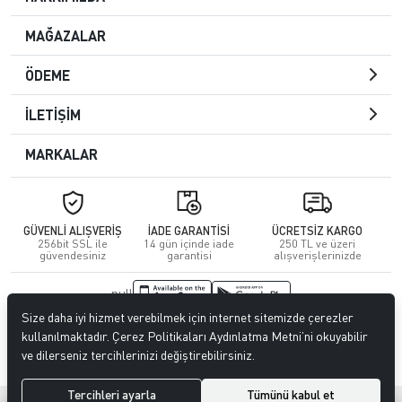
MAĞAZALAR
ÖDEME
İLETİŞİM
MARKALAR
GÜVENLİ ALIŞVERİŞ
İADE GARANTİSİ
ÜCRETSİZ KARGO
256bit SSL ile
14 gün içinde iade
250 TL ve üzeri
güvendesiniz
garantisi
alışverişlerinizde
null
Size daha iyi hizmet verebilmek için internet sitemizde çerezler
© 2023
CENGİZ DERİ
. Tüm hakları saklıdır.
kullanılmaktadır. Çerez Politikaları Aydınlatma Metni’ni okuyabilir
ve dilerseniz tercihlerinizi değiştirebilirsiniz.
Tercihleri ayarla
Tümünü kabul et
®
Hipotenüs
Yeni Nesil E-Ticaret Sistemleri ile Hazırlanmıştır.