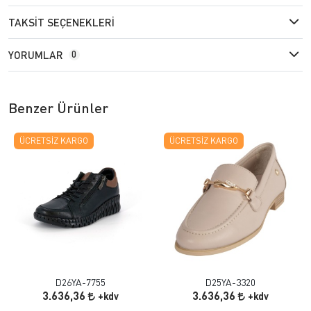
TAKSIT SEÇENEKLERI
YORUMLAR
0
Benzer Ürünler
ÜCRETSIZ KARGO
ÜCRETSIZ KARGO
D26YA-7755
D25YA-3320
3.636,36
3.636,36
+kdv
+kdv