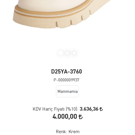
D25YA-3760
P-0000009937
Mammamia
3.636,36
KDV Hariç Fiyatı (
%10
):
4.000,00
Renk:
Krem