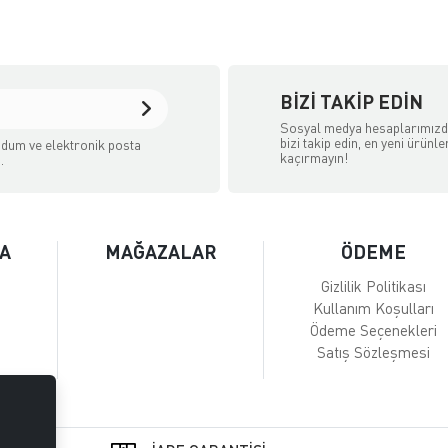
BIZI TAKIP EDIN
Sosyal medya hesaplarımız
bizi takip edin, en yeni ürünle
dum ve elektronik posta
kaçırmayın!
.
A
MAĞAZALAR
ÖDEME
Gizlilik Politikası
Kullanım Koşulları
Ödeme Seçenekleri
Satış Sözleşmesi