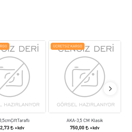
ARGO
ÜCRETSIZ KARGO
Ü
FAVORILERE EKLE
FAVORILERE EKLE
ÜRÜN İNCELE
ÜRÜN İNCELE
,5cmÇiftTaraflı
AKA-3,5 CM Klasik
2,73
750,00
+kdv
+kdv