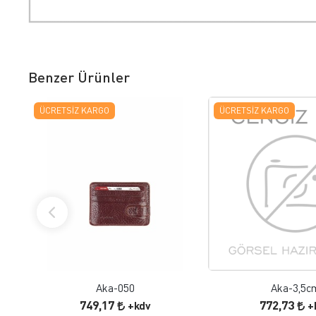
Benzer Ürünler
ÜCRETSIZ KARGO
ÜCRETSIZ KARGO
FAVORILERE EKLE
FAVORILERE
ÜRÜN İNCELE
ÜRÜN İNC
Aka-050
Aka-3,5c
749,17
772,73
+kdv
+