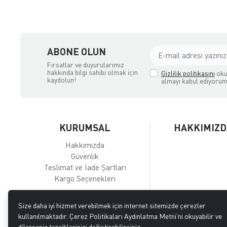
ABONE OLUN
Fırsatlar ve duyurularımız
hakkında bilgi sahibi olmak için
Gizlilik politikasını
oku
kaydolun!
almayı kabul ediyorum
KURUMSAL
HAKKIMIZD
Hakkımızda
Güvenlik
Teslimat ve İade Şartları
Kargo Seçenekleri
Size daha iyi hizmet verebilmek için internet sitemizde çerezler
kullanılmaktadır. Çerez Politikaları Aydınlatma Metni’ni okuyabilir ve
dilerseniz tercihlerinizi değiştirebilirsiniz.