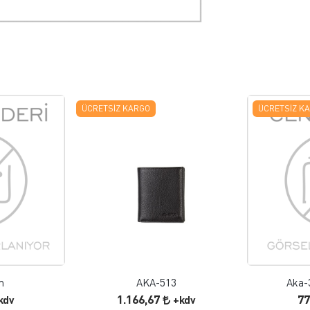
ÜCRETSIZ KARGO
ÜCRETSIZ K
 EKLE
FAVORILERE EKLE
ELE
ÜRÜN İNCELE
m
AKA-513
Aka-3
1.166,67
77
kdv
+kdv