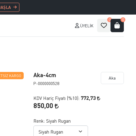
BAŞLA
0
0
ÜYELIK
Aka-4cm
TSIZ KARGO
Aka
P-0000000528
772,73
KDV Hariç Fiyatı (
%10
):
850,00
Renk:
Siyah Rugan