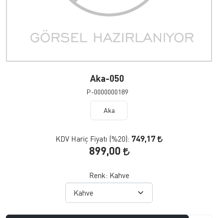
Aka-050
P-0000000189
Aka
749,17
KDV Hariç Fiyatı (
%20
):
899,00
Renk:
Kahve