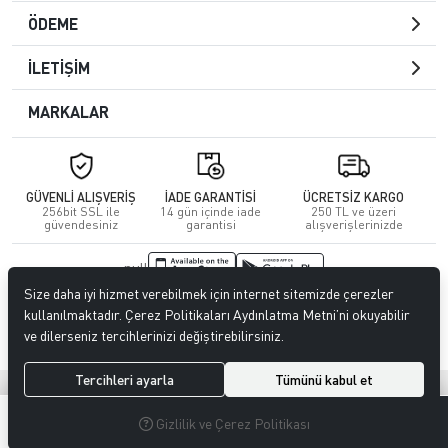
ÖDEME
İLETİŞİM
MARKALAR
GÜVENLİ ALIŞVERİŞ
İADE GARANTİSİ
ÜCRETSİZ KARGO
256bit SSL ile
14 gün içinde iade
250 TL ve üzeri
güvendesiniz
garantisi
alışverişlerinizde
null
Size daha iyi hizmet verebilmek için internet sitemizde çerezler
© 2023
CENGİZ DERİ
. Tüm hakları saklıdır.
kullanılmaktadır. Çerez Politikaları Aydınlatma Metni’ni okuyabilir
ve dilerseniz tercihlerinizi değiştirebilirsiniz.
Tercihleri ayarla
Tümünü kabul et
®
Hipotenüs
Yeni Nesil E-Ticaret Sistemleri ile Hazırlanmıştır.
0
0
Gizlilik ve Çerez Politikası
MENÜ
ARAMA
ÜYELIK
FAVORILERIM
SEPETIM