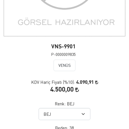
VNS-9901
P-0000009835
VENÜS
4.090,91
KDV Hariç Fiyatı (
%10
):
4.500,00
Renk:
BEJ
Beden:
38