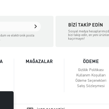
BIZI TAKIP EDIN
Sosyal medya hesaplarımız
bizi takip edin, en yeni ürünle
dum ve elektronik posta
kaçırmayın!
.
A
MAĞAZALAR
ÖDEME
Gizlilik Politikası
Kullanım Koşulları
Ödeme Seçenekleri
Satış Sözleşmesi