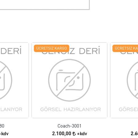
ÜCRETSIZ KARGO
ÜCRETSIZ K
 EKLE
FAVORILERE EKLE
ELE
ÜRÜN İNCELE
80
Coach-3001
2.100,00
2.
+kdv
+kdv