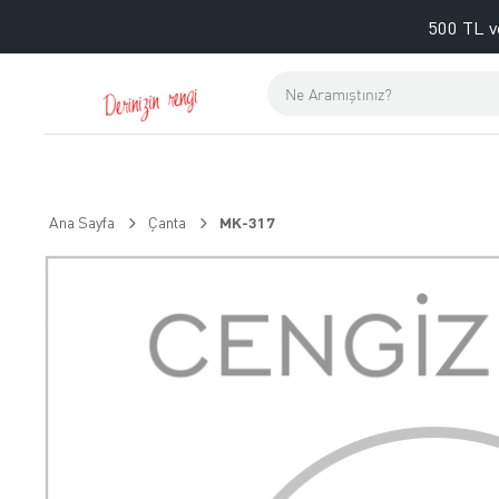
500 TL v
Ana Sayfa
Çanta
MK-317