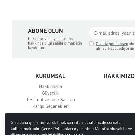
ABONE OLUN
Fırsatlar ve duyurularımız
hakkında bilgi sahibi olmak için
Gizlilik politikasını
oku
kaydolun!
almayı kabul ediyorum
KURUMSAL
HAKKIMIZD
Hakkımızda
Güvenlik
Teslimat ve İade Şartları
Kargo Seçenekleri
Size daha iyi hizmet verebilmek için internet sitemizde çerezler
kullanılmaktadır. Çerez Politikaları Aydınlatma Metni’ni okuyabilir ve
dilerseniz tercihlerinizi değiştirebilirsiniz.