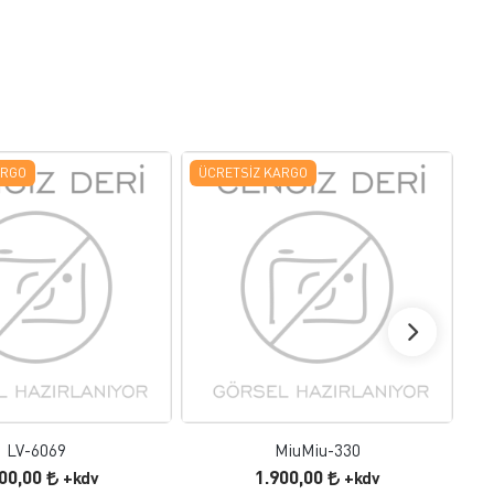
ARGO
ÜCRETSIZ KARGO
Ü
FAVORILERE EKLE
FAVORILERE EKLE
ÜRÜN İNCELE
ÜRÜN İNCELE
LV-6069
MiuMiu-330
600,00
1.900,00
+kdv
+kdv