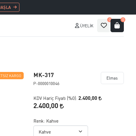
BAŞLA
0
0
ÜYELIK
MK-317
TSIZ KARGO
Elmas
P-0000010046
2.400,00
KDV Hariç Fiyatı (
%0
):
2.400,00
Renk:
Kahve