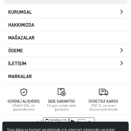
KURUMSAL
HAKKIMIZDA
MAĞAZALAR
ÖDEME
İLETİŞİM
MARKALAR
GÜVENLİ ALIŞVERİŞ
İADE GARANTİSİ
ÜCRETSİZ KARGO
256bit SSL ile
14 gün içinde iade
250 TL ve üzeri
güvendesiniz
garantisi
alışverişlerinizde
null
Size daha iyi hizmet verebilmek için internet sitemizde çerezler