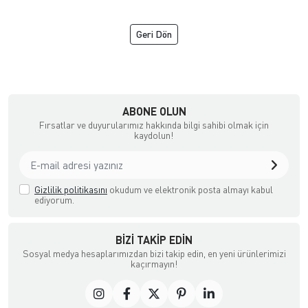
Geri Dön
NGİZ DERİ
ABONE OLUN
Fırsatlar ve duyurularımız hakkında bilgi sahibi olmak için
kaydolun!
Gizlilik politikasını
okudum ve elektronik posta almayı kabul
ediyorum.
BIZI TAKIP EDIN
Sosyal medya hesaplarımızdan bizi takip edin, en yeni ürünlerimizi
kaçırmayın!