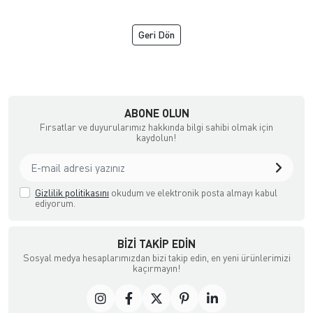
Geri Dön
NGİZ DERİ
ABONE OLUN
Fırsatlar ve duyurularımız hakkında bilgi sahibi olmak için
kaydolun!
Gizlilik politikasını
okudum ve elektronik posta almayı kabul
ediyorum.
BIZI TAKIP EDIN
Sosyal medya hesaplarımızdan bizi takip edin, en yeni ürünlerimizi
kaçırmayın!