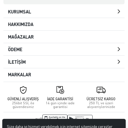
KURUMSAL
HAKKIMIZDA
MAĞAZALAR
ÖDEME
İLETİŞİM
MARKALAR
GÜVENLİ ALIŞVERİŞ
İADE GARANTİSİ
ÜCRETSİZ KARGO
256bit SSL ile
14 gün içinde iade
250 TL ve üzeri
güvendesiniz
garantisi
alışverişlerinizde
null
Size daha iyi hizmet verebilmek için internet sitemizde çerezler