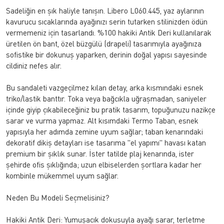
Sadeliğin en şık haliyle tanışın. Libero L060.445, yaz aylarının
kavurucu sıcaklarında ayağınızı serin tutarken stilinizden ödün
vermemeniz için tasarlandı. %100 hakiki Antik Deri kullanılarak
üretilen ön bant, özel büzgülü (drapeli) tasarımıyla ayağınıza
sofistike bir dokunuş yaparken, derinin doğal yapısı sayesinde
cildiniz nefes alır.
Bu sandaleti vazgeçilmez kılan detay, arka kısmındaki esnek
triko/lastik banttır. Toka veya bağcıkla uğraşmadan, saniyeler
içinde giyip çıkabileceğiniz bu pratik tasarım, topuğunuzu nazikçe
sarar ve vurma yapmaz. Alt kısımdaki Termo Taban, esnek
yapısıyla her adımda zemine uyum sağlar; taban kenarındaki
dekoratif dikiş detayları ise tasarıma "el yapımı" havası katan
premium bir şıklık sunar. İster tatilde plaj kenarında, ister
şehirde ofis şıklığında; uzun elbiselerden şortlara kadar her
kombinle mükemmel uyum sağlar.
Neden Bu Modeli Seçmelisiniz?
Hakiki Antik Deri: Yumuşacık dokusuyla ayağı sarar, terletme