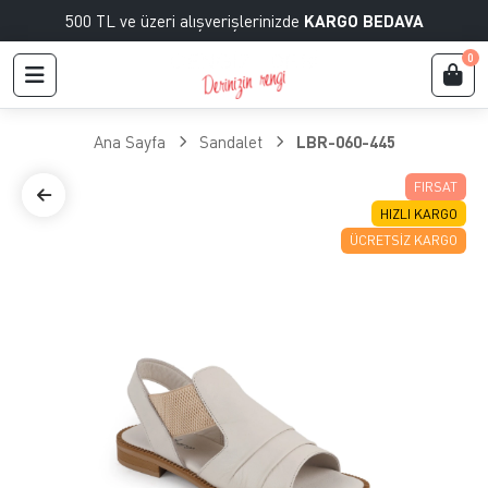
500 TL ve üzeri alışverişlerinizde
KARGO BEDAVA
0
Ana Sayfa
Sandalet
LBR-060-445
FIRSAT
HIZLI KARGO
ÜCRETSIZ KARGO