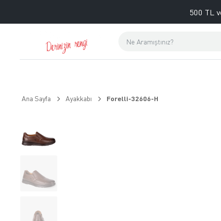
500 TL v
Ana Sayfa
Ayakkabı
Forelli-32606-H