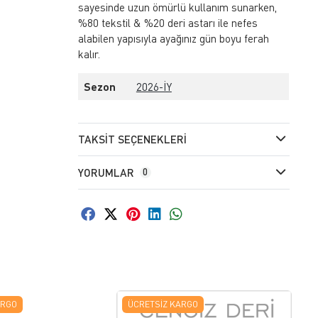
sayesinde uzun ömürlü kullanım sunarken,
%80 tekstil & %20 deri astarı ile nefes
alabilen yapısıyla ayağınız gün boyu ferah
kalır.
Sezon
2026-İY
TAKSIT SEÇENEKLERI
YORUMLAR
0
ARGO
ÜCRETSIZ KARGO
Ü