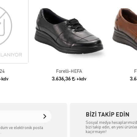
 EKLE
FAVORILERE EKLE
ELE
ÜRÜN İNCELE
424
Forelli-HEFA
F
3.636,36
3.
+kdv
+kdv
BIZI TAKIP EDIN
Sosyal medya hesaplarımız
bizi takip edin, en yeni ürünle
dum ve elektronik posta
kaçırmayın!
.