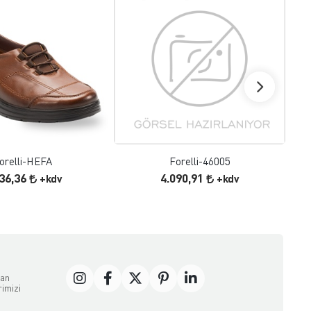
FAVORILERE EKLE
FAVORILERE EKLE
ÜRÜN İNCELE
ÜRÜN İNCELE
orelli-HEFA
Forelli-46005
636,36
4.090,91
+kdv
+kdv
dan
rimizi