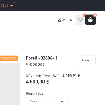
BAŞLA
0
0
ÜYELIK
Forelli-32606-H
TSIZ KARGO
Forelli
P-0000000331
4.090,91
KDV Hariç Fiyatı (
%10
):
4.500,00
Renk:
Taba