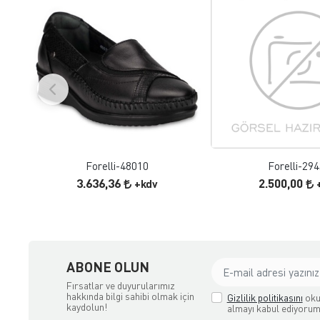
FAVORILERE EKLE
FAVORILERE
ÜRÜN İNCELE
ÜRÜN İNC
Forelli-48010
Forelli-29
3.636,36
2.500,00
+kdv
ABONE OLUN
Fırsatlar ve duyurularımız
hakkında bilgi sahibi olmak için
Gizlilik politikasını
oku
kaydolun!
almayı kabul ediyorum