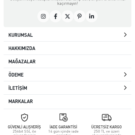
kaçırmayın!
KURUMSAL
HAKKIMIZDA
MAĞAZALAR
ÖDEME
İLETİŞİM
MARKALAR
GÜVENLİ ALIŞVERİŞ
İADE GARANTİSİ
ÜCRETSİZ KARGO
256bit SSL ile
14 gün içinde iade
250 TL ve üzeri