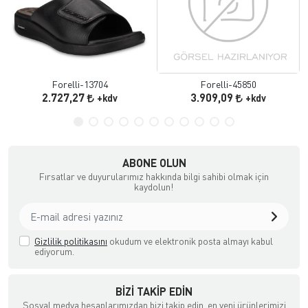
Forelli-13704
Forelli-45850
2.727,27
3.909,09
+kdv
+kdv
ABONE OLUN
Fırsatlar ve duyurularımız hakkında bilgi sahibi olmak için
kaydolun!
Gizlilik politikasını
okudum ve elektronik posta almayı kabul
ediyorum.
BIZI TAKIP EDIN
Sosyal medya hesaplarımızdan bizi takip edin, en yeni ürünlerimizi