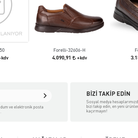
 EKLE
FAVORILERE EKLE
ELE
ÜRÜN İNCELE
850
Forelli-32606-H
F
4.090,91
3.
+kdv
+kdv
BIZI TAKIP EDIN
Sosyal medya hesaplarımız
bizi takip edin, en yeni ürünle
dum ve elektronik posta
kaçırmayın!
.