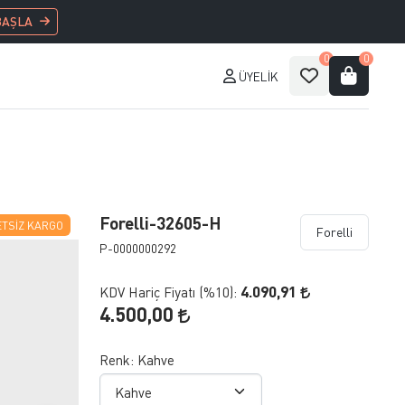
BAŞLA
0
0
ÜYELIK
Forelli-32605-H
TSIZ KARGO
Forelli
P-0000000292
4.090,91
KDV Hariç Fiyatı (
%10
):
4.500,00
Renk:
Kahve