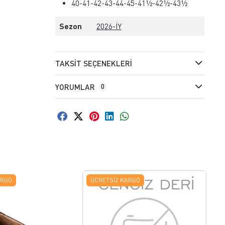
40-41-42-43-44-45-41½-42½-43½
Sezon
2026-İY
TAKSIT SEÇENEKLERI
YORUMLAR
0
ARGO
ÜCRETSIZ KARGO
Ü