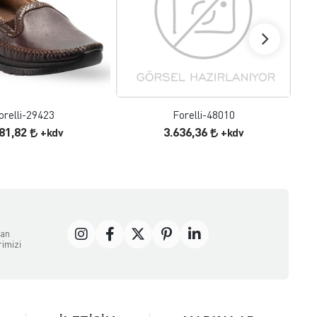
FAVORILERE EKLE
FAVORILERE EKLE
ÜRÜN İNCELE
ÜRÜN İNCELE
orelli-29423
Forelli-48010
181,82
3.636,36
+kdv
+kdv
dan
rimizi