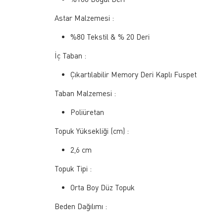
Astar Malzemesi :
%80 Tekstil & % 20 Deri
İç Taban :
Çıkartılabilir Memory Deri Kaplı Fuspet
Taban Malzemesi :
Poliüretan
Topuk Yüksekliği (cm) :
2,6 cm
Topuk Tipi :
Orta Boy Düz Topuk
Beden Dağılımı :