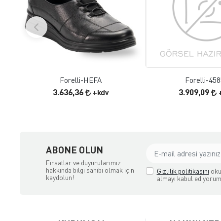
FAVORILERE EKLE
FAVORILERE
ÜRÜN İNCELE
ÜRÜN İNC
Forelli-HEFA
Forelli-45
3.636,36
3.909,09
+kdv
ABONE OLUN
Fırsatlar ve duyurularımız
hakkında bilgi sahibi olmak için
Gizlilik politikasını
oku
kaydolun!
almayı kabul ediyorum