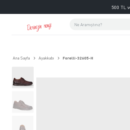
500 TL v
Ana Sayfa
Ayakkabı
Forelli-32605-H