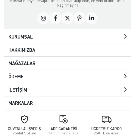
Sosyal medya hesaplarımızdan bizi takip edin, en yeni ürünlerimizi
kaçırmayın!
KURUMSAL
HAKKIMIZDA
MAĞAZALAR
ÖDEME
İLETİŞİM
MARKALAR
GÜVENLİ ALIŞVERİŞ
İADE GARANTİSİ
ÜCRETSİZ KARGO
256bit SSL ile
14 gün içinde iade
250 TL ve üzeri