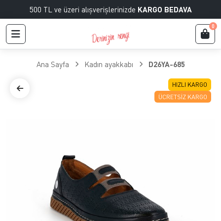
500 TL ve üzeri alışverişlerinizde
KARGO BEDAVA
0
Ana Sayfa
Kadın ayakkabı
D26YA-685
HIZLI KARGO
ÜCRETSIZ KARGO