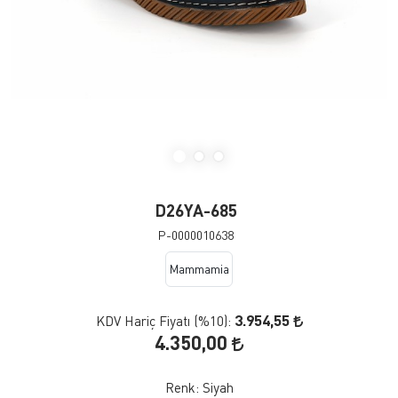
D26YA-685
P-0000010638
Mammamia
3.954,55
KDV Hariç Fiyatı (
%10
):
4.350,00
Renk:
Siyah