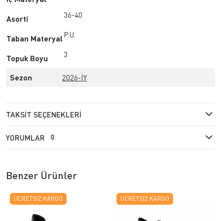
36-40
Asorti
P.U.
Taban Materyal
3
Topuk Boyu
Sezon
2026-İY
TAKSIT SEÇENEKLERI
YORUMLAR
0
Benzer Ürünler
ÜCRETSIZ KARGO
ÜCRETSIZ KARGO