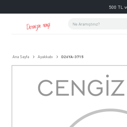
500 TL v
Ana Sayfa
Ayakkabı
D26YA-3715