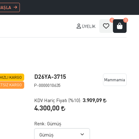
BAŞLA
0
0
ÜYELIK
D26YA-3715
HIZLI KARGO
Mammamia
P-0000010635
TSIZ KARGO
3.909,09
KDV Hariç Fiyatı (
%10
):
4.300,00
Renk:
Gümüş