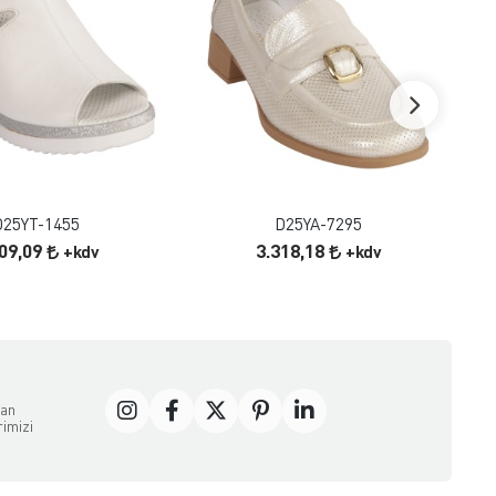
FAVORILERE EKLE
FAVORILERE EKLE
ÜRÜN İNCELE
ÜRÜN İNCELE
D25YT-1455
D25YA-7295
409,09
3.318,18
+kdv
+kdv
dan
rimizi