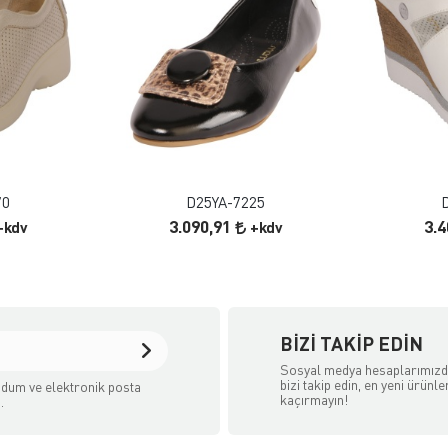
 EKLE
FAVORILERE EKLE
ELE
ÜRÜN İNCELE
70
D25YA-7225
3.090,91
3.
+kdv
+kdv
BIZI TAKIP EDIN
Sosyal medya hesaplarımız
bizi takip edin, en yeni ürünle
dum ve elektronik posta
kaçırmayın!
.