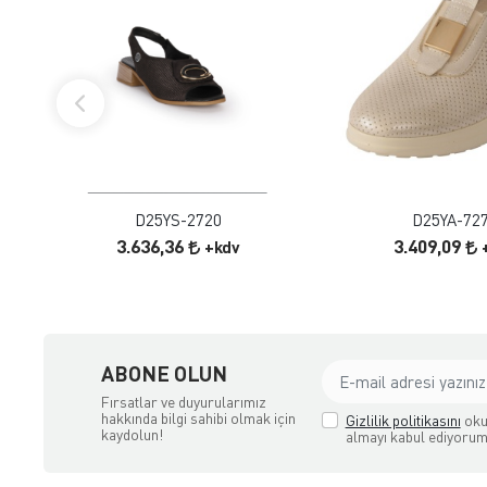
FAVORILERE EKLE
FAVORILERE
ÜRÜN İNCELE
ÜRÜN İNC
D25YS-2720
D25YA-72
3.636,36
3.409,09
+kdv
ABONE OLUN
Fırsatlar ve duyurularımız
hakkında bilgi sahibi olmak için
Gizlilik politikasını
oku
kaydolun!
almayı kabul ediyorum