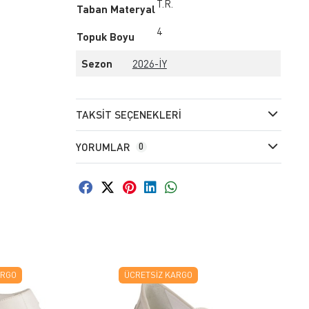
T.R.
Taban Materyal
4
Topuk Boyu
Sezon
2026-İY
TAKSIT SEÇENEKLERI
YORUMLAR
0
ARGO
ÜCRETSIZ KARGO
Ü