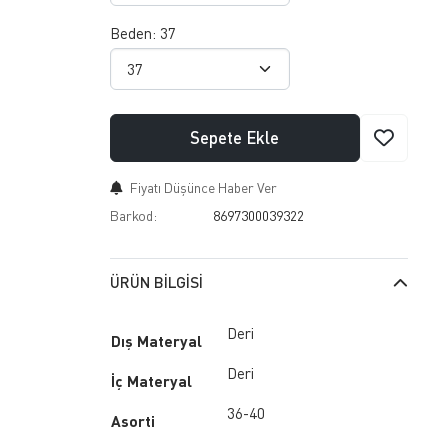
Beden:
37
Sepete Ekle
Fiyatı Düşünce Haber Ver
Barkod:
8697300039322
ÜRÜN BILGISI
Deri
Dış Materyal
Deri
İç Materyal
36-40
Asorti