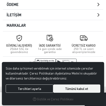
ÖDEME
İLETİŞİM
MARKALAR
GÜVENLİ ALIŞVERİŞ
İADE GARANTİSİ
ÜCRETSİZ KARGO
256bit SSL ile
14 gün içinde iade
250 TL ve üzeri
güvendesiniz
garantisi
alışverişlerinizde
null
Size daha iyi hizmet verebilmek için internet sitemizde çerezler
© 2023
CENGİZ DERİ
. Tüm hakları saklıdır.
kullanılmaktadır. Çerez Politikaları Aydınlatma Metni’ni okuyabilir
ve dilerseniz tercihlerinizi değiştirebilirsiniz.
Tercihleri ayarla
Tümünü kabul et
®
Hipotenüs
Yeni Nesil E-Ticaret Sistemleri ile Hazırlanmıştır.
0
0
Gizlilik ve Çerez Politikası
MENÜ
ARAMA
ÜYELIK
FAVORILERIM
SEPETIM